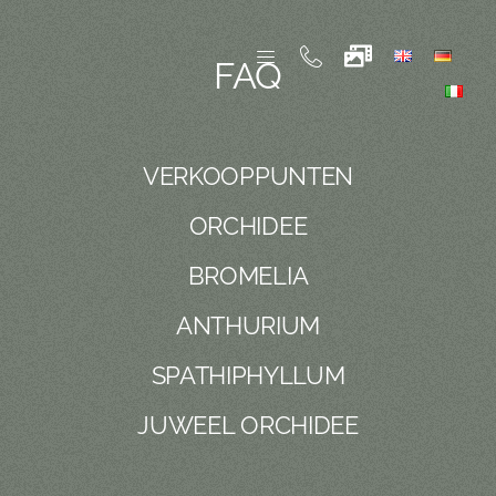
Ga
naar
FAQ
inhoud
VERKOOPPUNTEN
ORCHIDEE
BROMELIA
ANTHURIUM
SPATHIPHYLLUM
JUWEEL ORCHIDEE