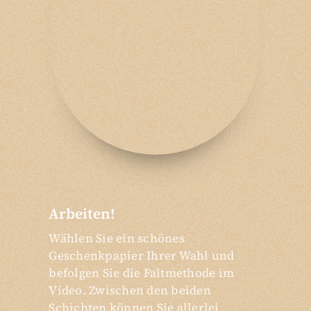
Arbeiten!
Wählen Sie ein schönes
Geschenkpapier Ihrer Wahl und
befolgen Sie die Faltmethode im
Video. Zwischen den beiden
Schichten können Sie allerlei